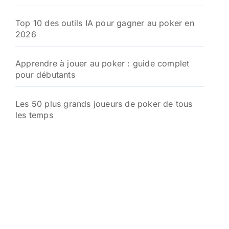
Top 10 des outils IA pour gagner au poker en
2026
Apprendre à jouer au poker : guide complet
pour débutants
Les 50 plus grands joueurs de poker de tous
les temps