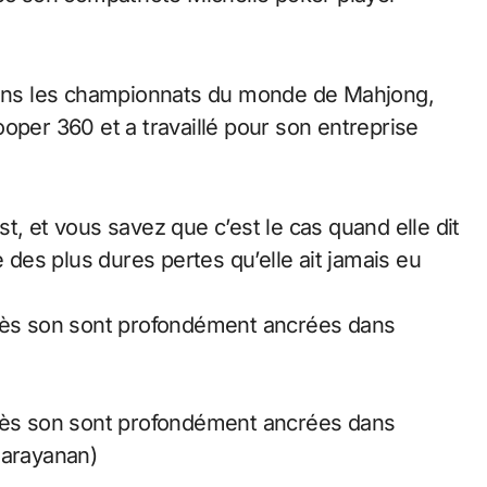
 dans les championnats du monde de Mahjong,
oper 360 et a travaillé pour son entreprise
t, et vous savez que c’est le cas quand elle dit
e des plus dures pertes qu’elle ait jamais eu
près son sont profondément ancrées dans
près son sont profondément ancrées dans
Narayanan)