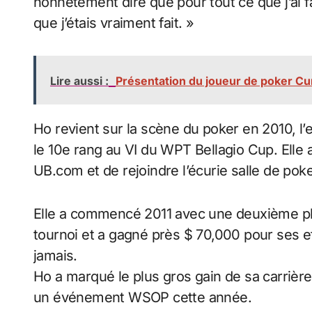
honnêtement dire que pour tout ce que j’ai fai
que j’étais vraiment fait. »
Lire aussi :
Présentation du joueur de poker Cu
Ho revient sur la scène du poker en 2010, l
le 10e rang au VI du WPT Bellagio Cup. Elle 
UB.com et de rejoindre l’écurie salle de pok
Elle a commencé 2011 avec une deuxième pla
tournoi et a gagné près $ 70,000 pour ses e
jamais.
Ho a marqué le plus gros gain de sa carrièr
un événement WSOP cette année.