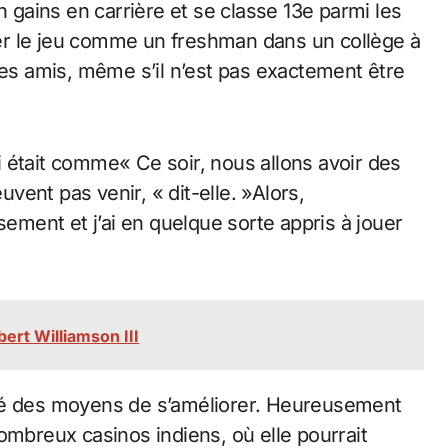
n gains en carrière et se classe 13e parmi les
er le jeu comme un freshman dans un collège à
des amis, même s’il n’est pas exactement être
 était comme« Ce soir, nous allons avoir des
uvent pas venir, « dit-elle. »Alors,
sement et j’ai en quelque sorte appris à jouer
ert Williamson III
ché des moyens de s’améliorer. Heureusement
e nombreux casinos indiens, où elle pourrait