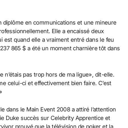
un diplôme en communications et une mineure
rofessionnellement. Elle a encaissé deux
 est quand elle a vraiment entré dans le feu
e 237 865 $ a été un moment charnière tôt dans
e n’étais pas trop hors de ma ligue», dit-elle.
celui-ci et effectivement bien faire. C’est
»
 dans le Main Event 2008 a attiré l’attention
e Duke succès sur Celebrity Apprentice et
ivor prouvé que la télévision de poker et la