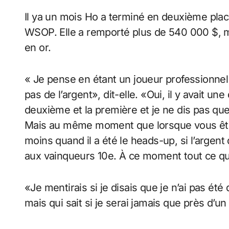
Il ya un mois Ho a terminé en deuxième pla
WSOP. Elle a remporté plus de 540 000 $, mais
en or.
« Je pense en étant un joueur professionnel d
pas de l’argent», dit-elle. «Oui, il y avait u
deuxième et la première et je ne dis pas que (
Mais au même moment que lorsque vous êtes 
moins quand il a été le heads-up, si l’argent 
aux vainqueurs 10e. À ce moment tout ce que 
«Je mentirais si je disais que je n’ai pas été
mais qui sait si je serai jamais que près d’u