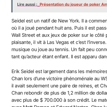
Lire aussi :
Présentation du joueur de poker Ama
Seidel est un natif de New York. Il a comme
où il a joué pendant huit ans. Puis il est pas
Wall Street et aux jeux de poker sur le côt
plaisante, il vit à Las Vegas et c’est l’inverse
musique ou joue au tennis. Un fait peu connu
tant qu’acteur étant enfant. Il est apparu dans
Erik Seidel est largement dans les mémoir
Chan lors d’une victoire phénoménale au WS
il avait seulement une paire de reines, et Ch
Chan rebondir de plus de 1,2 million de dolla
avec plus de $ 700.000 à son crédit. Le mat