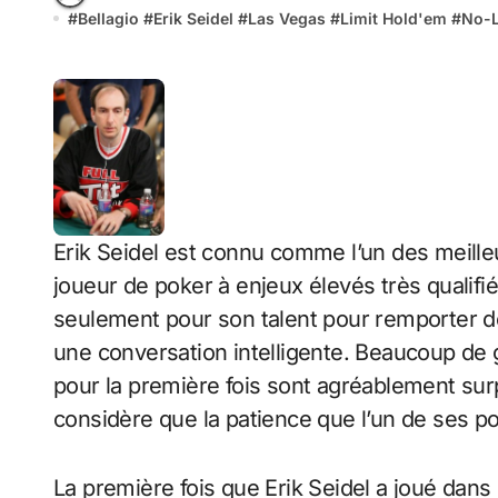
#
Bellagio
#
Erik Seidel
#
Las Vegas
#
Limit Hold'em
#
No-L
Erik Seidel est connu comme l’un des meilleu
joueur de poker à enjeux élevés très qualifié, 
seulement pour son talent pour remporter des
une conversation intelligente. Beaucoup de g
pour la première fois sont agréablement surpr
considère que la patience que l’un de ses po
La première fois que Erik Seidel a joué da