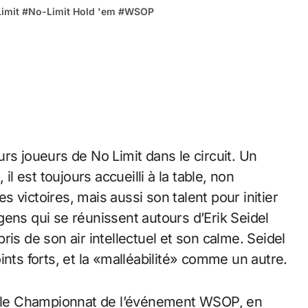
imit
#
No-Limit Hold 'em
#
WSOP
rs joueurs de No Limit dans le circuit. Un
il est toujours accueilli à la table, non
 victoires, mais aussi son talent pour initier
ens qui se réunissent autours d’Erik Seidel
is de son air intellectuel et son calme. Seidel
ints forts, et la «malléabilité» comme un autre.
ns le Championnat de l’événement WSOP, en