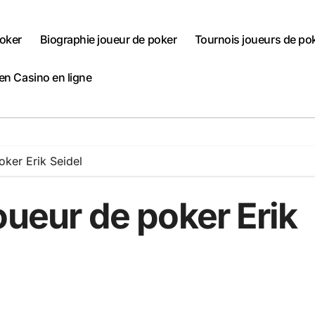
oker
Biographie joueur de poker
Tournois joueurs de po
en Casino en ligne
oker Erik Seidel
oueur de poker Erik