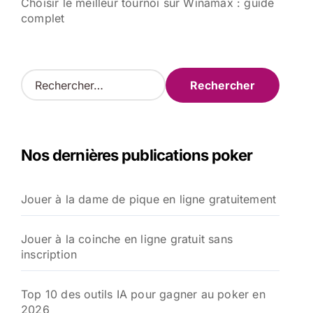
Choisir le meilleur tournoi sur Winamax : guide
complet
R
e
c
h
e
Nos dernières publications poker
r
c
h
Jouer à la dame de pique en ligne gratuitement
e
r
Jouer à la coinche en ligne gratuit sans
:
inscription
Top 10 des outils IA pour gagner au poker en
2026