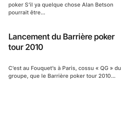
poker S’il ya quelque chose Alan Betson
pourrait être...
Lancement du Barrière poker
tour 2010
C’est au Fouquet’s à Paris, cossu « QG » du
groupe, que le Barrière poker tour 2010...