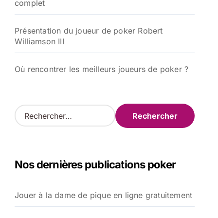
complet
Présentation du joueur de poker Robert
Williamson III
Où rencontrer les meilleurs joueurs de poker ?
R
e
c
h
e
Nos dernières publications poker
r
c
h
Jouer à la dame de pique en ligne gratuitement
e
r