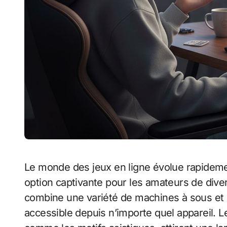
Le monde des jeux en ligne évolue rapidement, et pglucky88 casino émerge comme une
option captivante pour les amateurs de div
combine une variété de machines à sous et 
accessible depuis n’importe quel appareil. 