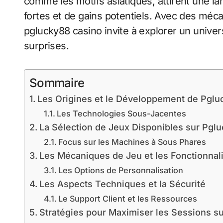
comme les motifs asiatiques, attirent une l
fortes et de gains potentiels. Avec des méc
pglucky88 casino invite à explorer un unive
surprises.
Sommaire
Les Origines et le Développement de Pglu
Les Technologies Sous-Jacentes
La Sélection de Jeux Disponibles sur Pgl
Focus sur les Machines à Sous Phares
Les Mécaniques de Jeu et les Fonctionnal
Les Options de Personnalisation
Les Aspects Techniques et la Sécurité
Le Support Client et les Ressources
Stratégies pour Maximiser les Sessions s