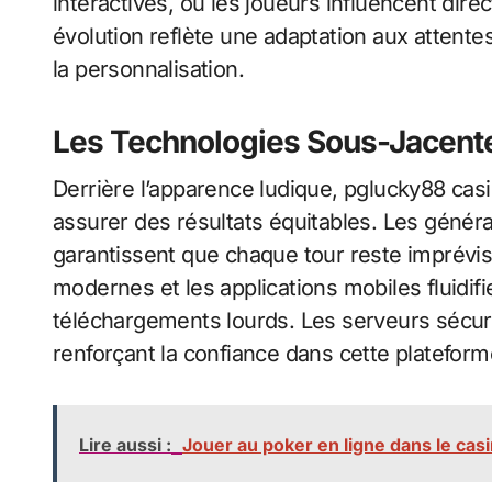
interactives, où les joueurs influencent dir
évolution reflète une adaptation aux attentes 
la personnalisation.
Les Technologies Sous-Jacent
Derrière l’apparence ludique, pglucky88 ca
assurer des résultats équitables. Les généra
garantissent que chaque tour reste imprévisi
modernes et les applications mobiles fluidifi
téléchargements lourds. Les serveurs sécuri
renforçant la confiance dans cette plateform
Lire aussi :
Jouer au poker en ligne dans le cas