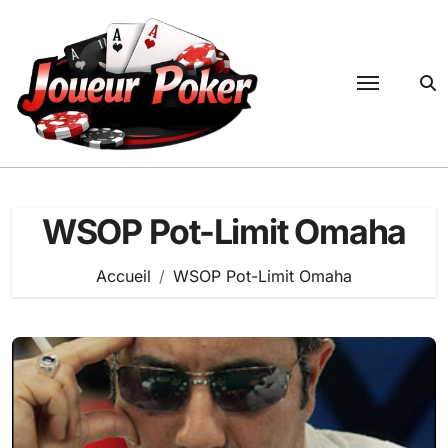
Passer
au
contenu
WSOP Pot-Limit Omaha
Accueil
WSOP Pot-Limit Omaha