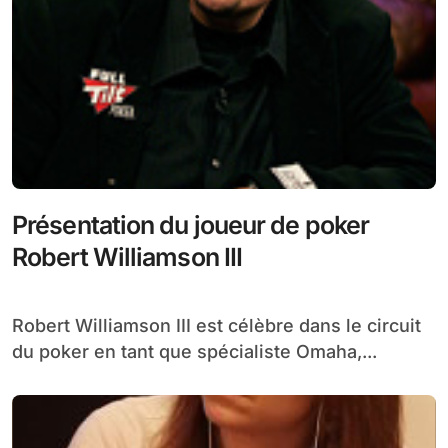
Présentation du joueur de poker
Robert Williamson III
Robert Williamson III est célèbre dans le circuit
du poker en tant que spécialiste Omaha,...