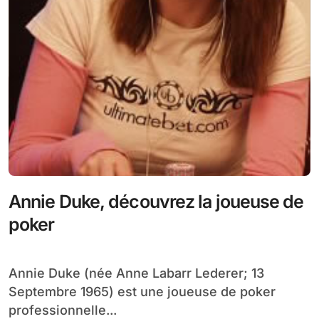
Annie Duke, découvrez la joueuse de
poker
Annie Duke (née Anne Labarr Lederer; 13
Septembre 1965) est une joueuse de poker
professionnelle...