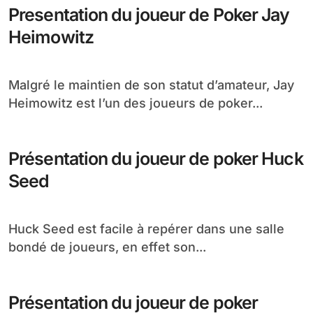
Presentation du joueur de Poker Jay
Heimowitz
Malgré le maintien de son statut d’amateur, Jay
Heimowitz est l’un des joueurs de poker...
Présentation du joueur de poker Huck
Seed
Huck Seed est facile à repérer dans une salle
bondé de joueurs, en effet son...
Présentation du joueur de poker