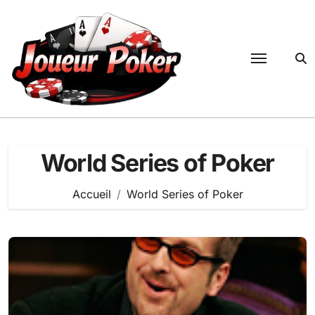
Passer
au
contenu
World Series of Poker
Accueil
World Series of Poker