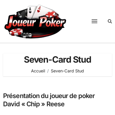
Passer
au
contenu
Seven-Card Stud
Accueil
Seven-Card Stud
Présentation du joueur de poker
David « Chip » Reese