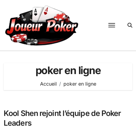
Passer
au
contenu
poker en ligne
Accueil
poker en ligne
Kool Shen rejoint l’équipe de Poker
Leaders