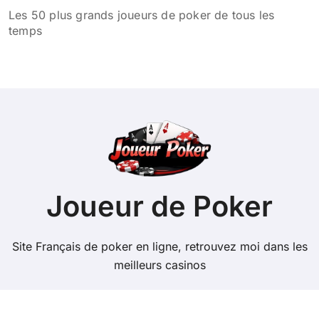
Les 50 plus grands joueurs de poker de tous les
temps
Joueur de Poker
Site Français de poker en ligne, retrouvez moi dans les
meilleurs casinos