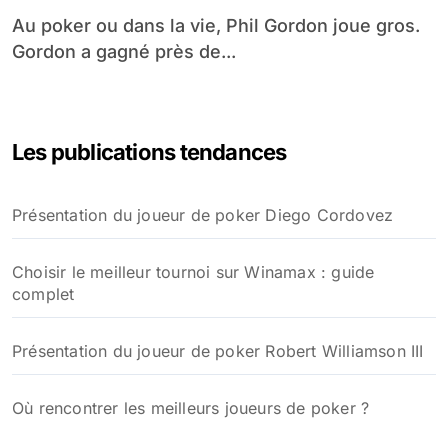
Au poker ou dans la vie, Phil Gordon joue gros.
Gordon a gagné près de...
Les publications tendances
Présentation du joueur de poker Diego Cordovez
Choisir le meilleur tournoi sur Winamax : guide
complet
Présentation du joueur de poker Robert Williamson III
Où rencontrer les meilleurs joueurs de poker ?