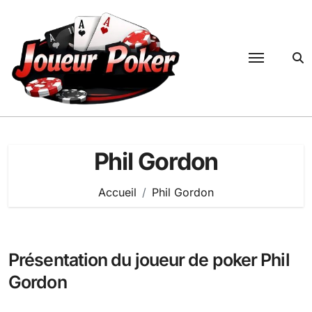
Passer
au
contenu
Phil Gordon
Accueil
Phil Gordon
Présentation du joueur de poker Phil
Gordon