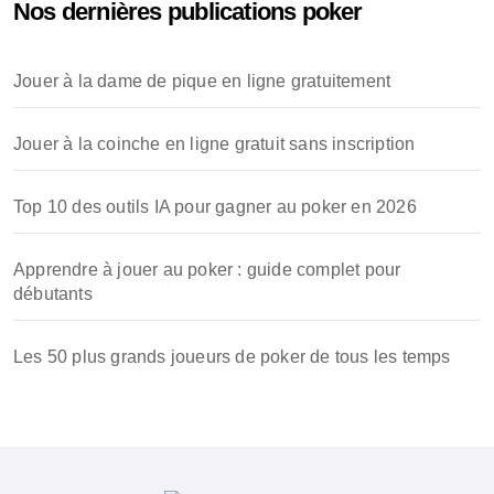
Nos dernières publications poker
r
c
h
Jouer à la dame de pique en ligne gratuitement
e
r
Jouer à la coinche en ligne gratuit sans inscription
:
Top 10 des outils IA pour gagner au poker en 2026
Apprendre à jouer au poker : guide complet pour
débutants
Les 50 plus grands joueurs de poker de tous les temps